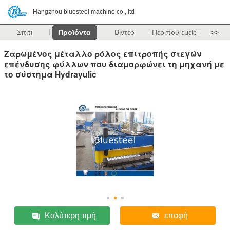
Hangzhou bluesteel machine co., ltd
Σπίτι
Προϊόντα
Βίντεο
Περίπου εμείς
>>
Ζαρωμένος μέταλλο ρόλος επιτροπής στεγών
επένδυσης φύλλων που διαμορφώνει τη μηχανή με
το σύστημα Hydrayulic
Καλύτερη τιμή
επαφή