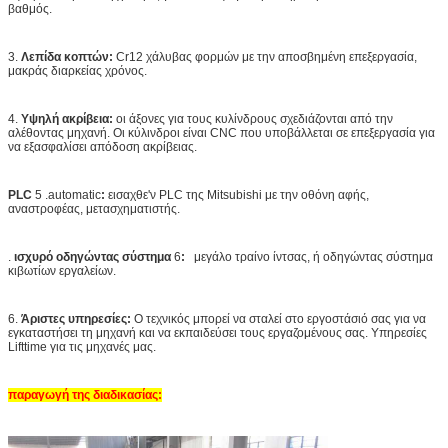
βαθμός.
3.
Λεπίδα κοπτών:
Cr12 χάλυβας φορμών με την αποσβημένη επεξεργασία,
μακράς διαρκείας χρόνος.
4.
Υψηλή ακρίβεια:
οι άξονες για τους κυλίνδρους σχεδιάζονται από την
αλέθοντας μηχανή. Οι κύλινδροι είναι CNC που υποβάλλεται σε επεξεργασία για
να εξασφαλίσει απόδοση ακρίβειας.
PLC
5 .automatic
:
εισαχθε'ν PLC της Mitsubishi με την οθόνη αφής,
αναστροφέας, μετασχηματιστής.
.
ισχυρό οδηγώντας σύστημα
6
:
μεγάλο τραίνο ίντσας, ή οδηγώντας σύστημα
κιβωτίων εργαλείων.
6.
Άριστες υπηρεσίες:
Ο τεχνικός μπορεί να σταλεί στο εργοστάσιό σας για να
εγκαταστήσει τη μηχανή και να εκπαιδεύσει τους εργαζομένους σας. Υπηρεσίες
Lifttime για τις μηχανές μας.
παραγωγή της διαδικασίας: