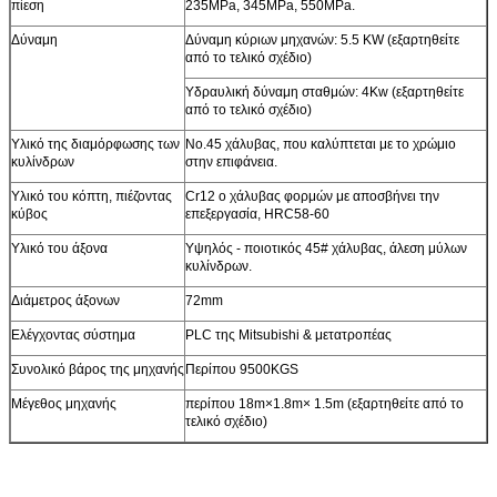
πίεση
235MPa, 345MPa, 550MPa.
Δύναμη
Δύναμη κύριων μηχανών: 5.5 KW (εξαρτηθείτε
από το τελικό σχέδιο)
Υδραυλική δύναμη σταθμών: 4Kw (εξαρτηθείτε
από το τελικό σχέδιο)
Υλικό της διαμόρφωσης των
No.45 χάλυβας, που καλύπτεται με το χρώμιο
κυλίνδρων
στην επιφάνεια.
Υλικό του κόπτη, πιέζοντας
Cr12 ο χάλυβας φορμών με αποσβήνει την
κύβος
επεξεργασία, HRC58-60
Υλικό του άξονα
Υψηλός - ποιοτικός 45# χάλυβας, άλεση μύλων
κυλίνδρων.
Διάμετρος άξονων
72mm
Ελέγχοντας σύστημα
PLC της Mitsubishi & μετατροπέας
Συνολικό βάρος της μηχανής
Περίπου 9500KGS
Μέγεθος μηχανής
περίπου 18m×1.8m× 1.5m (εξαρτηθείτε από το
τελικό σχέδιο)