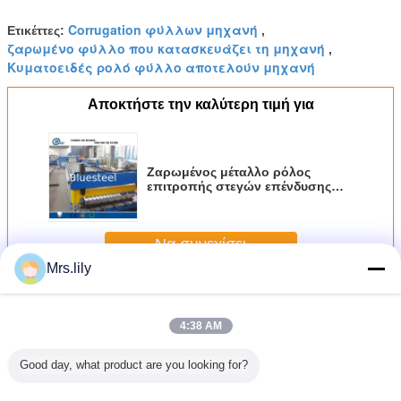
Corrugation φύλλων μηχανή
Ετικέττες:
,
ζαρωμένο φύλλο που κατασκευάζει τη μηχανή
,
Κυματοειδές ρολό φύλλο αποτελούν μηχανή
Αποκτήστε την καλύτερη τιμή για
Ζαρωμένος μέταλλο ρόλος
επιτροπής στεγών επένδυσης
φύλλων που διαμορφώνει τη
μηχανή με το σύστημα
Hydrayulic
Να συνεχίσει
Mrs.lily
Κυματοειδές έλασης μηχάνημα
Περισσότεροι
4:38 AM
Good day, what product are you looking for?
χανή
1000mm/1250mm
Μηχανή
Μηχανή
Η υψηλή τ