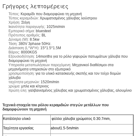
Γρήγορες λεπτομέρειες
Τύπος:
Κεραμίδι που διαμορφώνει τη μηχανή
Τύπος κεραμιδιών:
Χρωματισμένος χάλυβας λούστρου
Χρήση:
Στέγη
Ικανότητα παραγωγής:
1025m/min
Εμπορικό σήμα:
bluesteel
Πρότυπος αριθμός:
BL
Δύναμη (W):
8.5kw
Τάση:
380V 3phase 50Hz.
Διάσταση (L*W*H):
15*1.5*1.5M
Βάρος:
8000KGS
Εξουσιοδότηση:
14months για το ρόλο γεφυρών πατωμάτων χάλυβα που
διαμορφώνει τη μηχανή
Υπηρεσία μεταπωλήσεων παρεχόμενη:
Μηχανικοί διαθέσιμοι στα
μηχανήματα υπηρεσιών στο εξωτερικό
χρησιμοποίηση:
για το υλικό κατασκευής σκεπής και τον τοίχο δομών
χάλυβα
ταχύτητα μηχανών:
1520m/min
χρώμα:
μπλε και κίτρινος
πρώτη ύλη:
γαλβανισμένος χάλυβας και χρωματισμένος χάλυβας, αλουμίνιο
Τεχνικά στοιχεία του ρόλου κεραμιδιών στεγών μετάλλων που
διαμορφώνουν τη μηχανή
Κατάλληλο υλικό
φύλλο χάλυβα χρώματος 0.30.7mm,
Ταχύτητα εργασίας
about1.5-5m/min