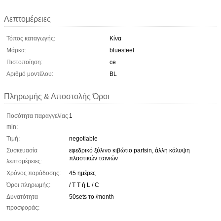
Λεπτομέρειες
Τόπος καταγωγής:
Κίνα
Μάρκα:
bluesteel
Πιστοποίηση:
ce
Αριθμό μοντέλου:
BL
Πληρωμής & Αποστολής Όροι
Ποσότητα παραγγελίας
1
min:
Τιμή:
negotiable
Συσκευασία
εφεδρικό ξύλινο κιβώτιο partsin, άλλη κάλυψη
πλαστικών ταινιών
λεπτομέρειες:
Χρόνος παράδοσης:
45 ημέρες
Όροι πληρωμής:
/ T T ή L / C
Δυνατότητα
50sets το /month
προσφοράς: