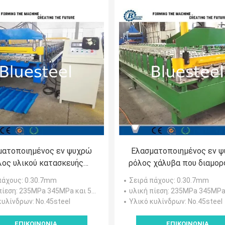
ματοποιημένος εν ψυχρώ
Ελασματοποιημένος εν 
λος υλικού κατασκευής
ρόλος χάλυβα που διαμο
κεπής μετάλλων που
το ρόλο μηχανών πο
πάχους
: 0.30.7mm
Σειρά πάχους
: 0.30.7mm
ρφώνει τη μηχανή, μηχανή
διαμορφώνει τον εξοπλ
πίεση
: 235MPa 345MPa και 550MPa.
υλική πίεση
: 235MPa 345MPa και 
κού κατασκευής σκεπής
κανένας θόρυβος
κυλίνδρων
: No.45steel
Υλικό κυλίνδρων
: No.45steel
ετάλλων φύλλων IBR
ΕΠΙΚΟΙΝΩΝΊΑ
ΕΠΙΚΟΙΝΩΝΊΑ