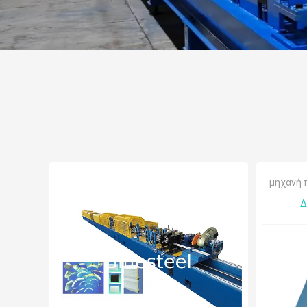
μηχανή 
Δ