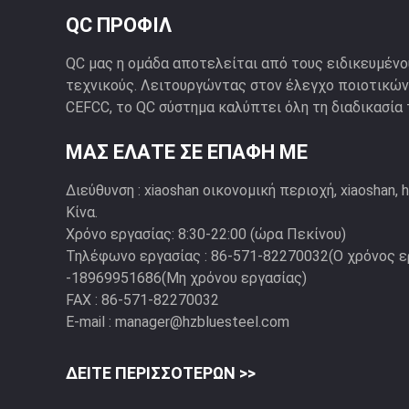
QC ΠΡΟΦΊΛ
QC μας η ομάδα αποτελείται από τους ειδικευμένο
τεχνικούς. Λειτουργώντας στον έλεγχο ποιοτικών
CEFCC, το QC σύστημα καλύπτει όλη τη διαδικασία 
ΜΑΣ ΕΛΆΤΕ ΣΕ ΕΠΑΦΉ ΜΕ
Διεύθυνση :
xiaoshan οικονομική περιοχή, xiaoshan, 
Κίνα.
Χρόνο εργασίας:
8:30-22:00 (ώρα Πεκίνου)
Τηλέφωνο εργασίας :
86-571-82270032(Ο χρόνος ε
-18969951686(Μη χρόνου εργασίας)
FAX :
86-571-82270032
E-mail :
manager@hzbluesteel.com
ΔΕΊΤΕ ΠΕΡΙΣΣΌΤΕΡΩΝ >>