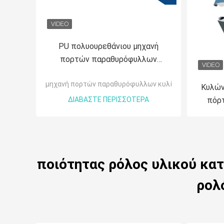
PU πολυουρεθάνιου μηχανή
πορτών παραθυρόφυλλων
κυλίνδρων αφρού με το υδραυλικό
μηχανή πορτών παραθυρόφυλλων κυλίνδρων
σύστημα
Κυλών
ΔΙΑΒΆΣΤΕ ΠΕΡΙΣΣΌΤΕΡΑ
πόρτ
διαμ
ποιότητας ρόλος υλικού κα
ρολ