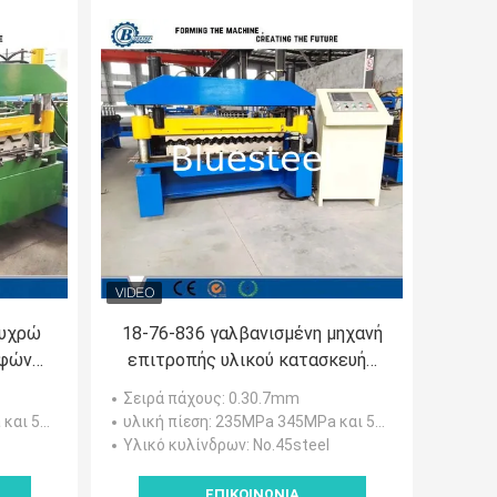
ψυχρώ
18-76-836 γαλβανισμένη μηχανή
ρφώνει
επιτροπής υλικού κατασκευής
υ
σκεπής μετάλλων/ζαρωμένος
Σειρά πάχους
: 0.30.7mm
ισμό
χάλυβας ρόλος φύλλων που
550MPa.
υλική πίεση
: 235MPa 345MPa και 550MPa.
διαμορφώνει τη μηχανή
Υλικό κυλίνδρων
: No.45steel
ΕΠΙΚΟΙΝΩΝΊΑ