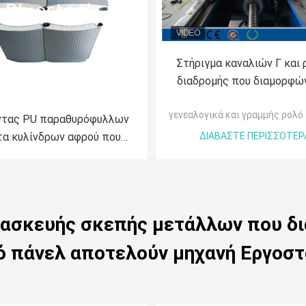
Στήριγμα καναλιών Γ και
διαδρομής που διαμορφών
μηχανή για το χάλυβα 0.
γενεαλογικά και γραμμής ρολό
ΓΠ πάχος
τας PU παραθυρόφυλλων
α κυλίνδρων αφρού που
ΔΙΑΒΆΣΤΕ ΠΕΡΙΣΣΌΤΕΡ
ορφώνει τον ευρωπαϊκό
τύπο μηχανών
τασκευής σκεπής μετάλλων που δι
ό πάνελ αποτελούν μηχανή Εργοστ