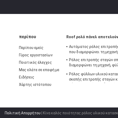
περίπου
Roof ρολό πάνελ αποτελούν
Αυτόματος ρόλος επιτροπή
Περίπου εμείς
που διαμορφώνει τη μηχανή
Γύρος εργοστασίων
Ρόλος επιτροπής στεγών σπ
Ποιοτικός έλεγχος
διαμορφώνει τη μηχανή, φύ
Μας ελάτε σε επαφή με
κατασκευής σκεπής αλουμιν
Ρόλος φύλλων υλικού κατα
κατασκευάζει τη μηχανή
Ειδήσεις
σκεπής επιτροπής στεγών 
Χάρτης ιστότοπου
χάλυβα υψηλής αποδοτικότ
διαμορφώνει τη μηχανή
Πολιτική Απορρήτου
| Κίνα καλός ποιότητας ρόλος υλικού κατασ