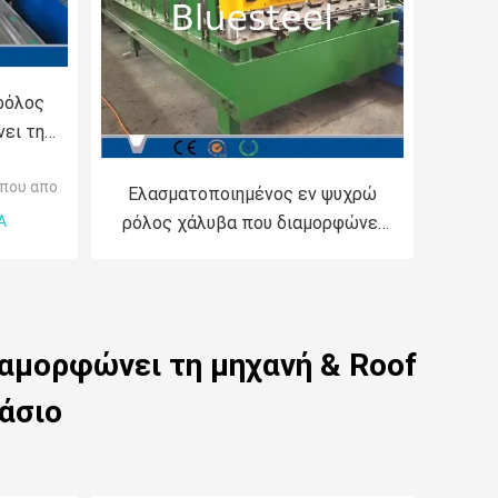
 ρόλος
ει τη
41.0mm
 που αποτελούν μηχάνημα
Ελασματοποιημένος εν ψυχρώ
Α
ρόλος χάλυβα που διαμορφώνει
το ρόλο μηχανών που
διαμορφώνει τον εξοπλισμό
κανένας θόρυβος
αμορφώνει τη μηχανή & Roof
άσιο