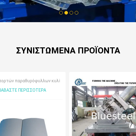
1
2
3
4
ΣΥΝΙΣΤΏΜΕΝΑ ΠΡΟΪΌΝΤΑ
πορτών παραθυρόφυλλων κυλίνδρων
ΙΑΒΆΣΤΕ ΠΕΡΙΣΣΌΤΕΡΑ