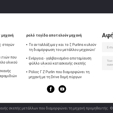
Αφή
 μηχανή
ρολό τεγίδα αποτελούν μηχανή
ς στεγών
Το ανταλλάξιμα γ και το ζ Purlins κυλούν
τη διαμόρφωση του μετάλλου μηχανών/
φύλλων διαμορφώνοντας τις μηχανές
ιτιών που
Ενέργεια - γαλβανισμένο αποταμίευση
λλο υλικού
φύλλο υλικού κατασκευής σκεπής
ίου που
Purlins χάλυβα που κατασκευάζει τη
σκευής
Ρόλος Γ Ζ Purlin που διαμορφώνει τη
μηχανή
κεραμιδιών
μηχανή με τη Drive δομή πύργων
ητας που
κιβωτίων ταχυτήτων
κευής σκεπής μετάλλων που διαμορφώνει τη μηχανή προμηθευτής.
© 