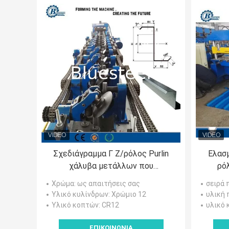
Σχεδιάγραμμα Γ Ζ/ρόλος Purlin
Ελασ
χάλυβα μετάλλων που
ρό
διαμορφώνει τον ελεγκτή της
σ
Χρώμα
: ως απαιτήσεις σας
σειρά 
Mitsubishi μηχανών
διαμο
Υλικό κυλίνδρων
: Χρώμιο 12
υλική 
υλι
Υλικό κοπτών
: CR12
υλικό 
μ
ΕΠΙΚΟΙΝΩΝΊΑ