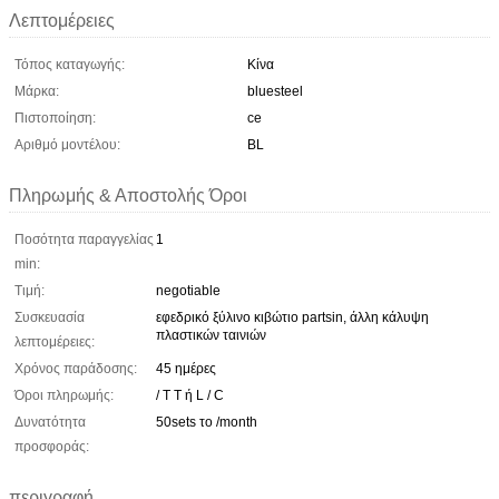
Λεπτομέρειες
Τόπος καταγωγής:
Κίνα
Μάρκα:
bluesteel
Πιστοποίηση:
ce
Αριθμό μοντέλου:
BL
Πληρωμής & Αποστολής Όροι
Ποσότητα παραγγελίας
1
min:
Τιμή:
negotiable
Συσκευασία
εφεδρικό ξύλινο κιβώτιο partsin, άλλη κάλυψη
πλαστικών ταινιών
λεπτομέρειες:
Χρόνος παράδοσης:
45 ημέρες
Όροι πληρωμής:
/ T T ή L / C
Δυνατότητα
50sets το /month
προσφοράς:
περιγραφή