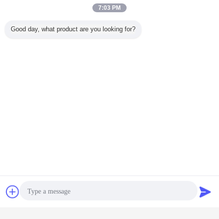
7:03 PM
Ετικέττες:
Good day, what product are you looking for?
μέταλλο φύλλων που διαμορφώνει τις μηχανές
,
Ψυχρός μηχανή ρολλών
,
ρόλος purlin γ ζ που διαμορφώνει τη μηχανή
Αποκτήστε την καλύτερη τιμή για
Υδραυλικός ρόλος Γ Ζ Purlin που
διαμορφώνει τη μηχανή με τη
δύναμη κύριων μηχανών 18.5kW
Να συνεχίσει
ρολό τεγίδα αποτελούν μηχανή
Περισσότεροι
συζήτηση
Ζητήστε ένα
απόσπασμα