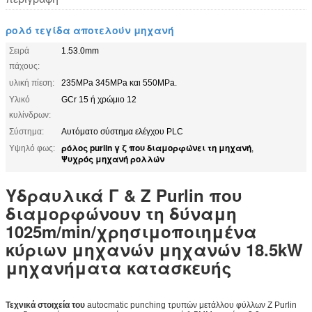
ρολό τεγίδα αποτελούν μηχανή
Σειρά
1.53.0mm
πάχους:
υλική πίεση:
235MPa 345MPa και 550MPa.
Υλικό
GCr 15 ή χρώμιο 12
κυλίνδρων:
Σύστημα:
Αυτόματο σύστημα ελέγχου PLC
ρόλος purlin γ ζ που διαμορφώνει τη μηχανή
Υψηλό φως:
,
Ψυχρός μηχανή ρολλών
Υδραυλικά Γ & Ζ Purlin που
διαμορφώνουν τη δύναμη
1025m/min/χρησιμοποιημένα
κύριων μηχανών μηχανών 18.5kW
μηχανήματα κατασκευής
Τεχνικά στοιχεία του
autocmatic punching τρυπών μετάλλου φύλλων Ζ Purlin