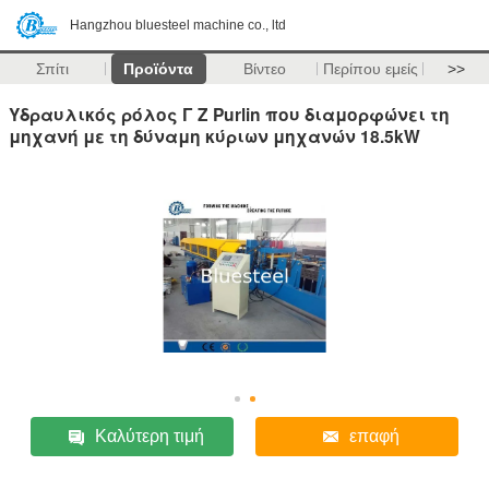
Hangzhou bluesteel machine co., ltd
Σπίτι
Προϊόντα
Βίντεο
Περίπου εμείς
>>
Υδραυλικός ρόλος Γ Ζ Purlin που διαμορφώνει τη
μηχανή με τη δύναμη κύριων μηχανών 18.5kW
Καλύτερη τιμή
επαφή