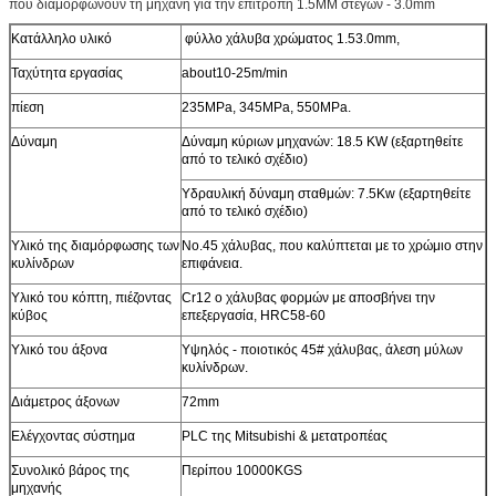
που διαμορφώνουν τη μηχανή για την επιτροπή 1.5MM στεγών - 3.0mm
Κατάλληλο υλικό
φύλλο χάλυβα χρώματος 1.53.0mm,
Ταχύτητα εργασίας
about10-25m/min
πίεση
235MPa, 345MPa, 550MPa.
Δύναμη
Δύναμη κύριων μηχανών: 18.5 KW (εξαρτηθείτε
από το τελικό σχέδιο)
Υδραυλική δύναμη σταθμών: 7.5Kw (εξαρτηθείτε
από το τελικό σχέδιο)
Υλικό της διαμόρφωσης των
No.45 χάλυβας, που καλύπτεται με το χρώμιο στην
κυλίνδρων
επιφάνεια.
Υλικό του κόπτη, πιέζοντας
Cr12 ο χάλυβας φορμών με αποσβήνει την
κύβος
επεξεργασία, HRC58-60
Υλικό του άξονα
Υψηλός - ποιοτικός 45# χάλυβας, άλεση μύλων
κυλίνδρων.
Διάμετρος άξονων
72mm
Ελέγχοντας σύστημα
PLC της Mitsubishi & μετατροπέας
Συνολικό βάρος της
Περίπου 10000KGS
μηχανής