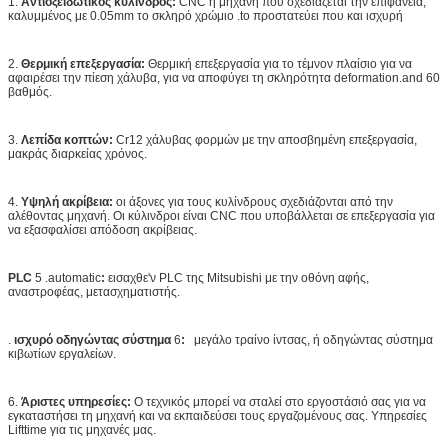
1.
Αντιοξειδωτικός κύλινδρος:
CNC η μηχανή που σχεδιάζεται την επιφάνεια,
καλυμμένος με 0.05mm το σκληρό χρώμιο .to προστατεύει που και ισχυρή
2.
Θερμική επεξεργασία:
Θερμική επεξεργασία για το τέμνον πλαίσιο για να
αφαιρέσει την πίεση χάλυβα, για να αποφύγει τη σκληρότητα deformation.and 60
βαθμός.
3.
Λεπίδα κοπτών:
Cr12 χάλυβας φορμών με την αποσβημένη επεξεργασία,
μακράς διαρκείας χρόνος.
4.
Υψηλή ακρίβεια:
οι άξονες για τους κυλίνδρους σχεδιάζονται από την
αλέθοντας μηχανή. Οι κύλινδροι είναι CNC που υποβάλλεται σε επεξεργασία για
να εξασφαλίσει απόδοση ακρίβειας.
PLC
5 .automatic
:
εισαχθε'ν PLC της Mitsubishi με την οθόνη αφής,
αναστροφέας, μετασχηματιστής.
.
ισχυρό οδηγώντας σύστημα
6
:
μεγάλο τραίνο ίντσας, ή οδηγώντας σύστημα
κιβωτίων εργαλείων.
6.
Άριστες υπηρεσίες:
Ο τεχνικός μπορεί να σταλεί στο εργοστάσιό σας για να
εγκαταστήσει τη μηχανή και να εκπαιδεύσει τους εργαζομένους σας. Υπηρεσίες
Lifttime για τις μηχανές μας.