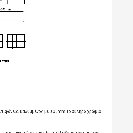
επιφάνεια, καλυμμένος με 0.05mm το σκληρό χρώμιο
 για να αφαιρέσει την πίεση χάλυβα, για να αποφύγει