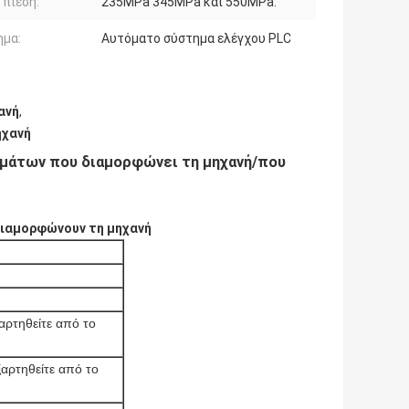
 πίεση:
235MPa 345MPa και 550MPa.
ημα:
Αυτόματο σύστημα ελέγχου PLC
ανή
,
ηχανή
μάτων που διαμορφώνει τη μηχανή/που
διαμορφώνουν τη μηχανή
αρτηθείτε από το
αρτηθείτε από το