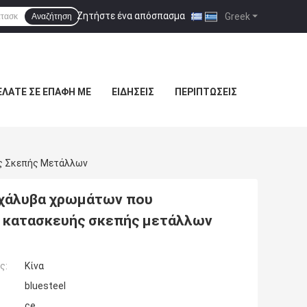
Ζητήστε ένα απόσπασμα
|
Greek
Αναζήτηση
ΕΛΆΤΕ ΣΕ ΕΠΑΦΉ ΜΕ
ΕΙΔΉΣΕΙΣ
ΠΕΡΙΠΤΏΣΕΙΣ
ής Σκεπής Μετάλλων
 χάλυβα χρωμάτων που
ύ κατασκευής σκεπής μετάλλων
ς:
Κίνα
bluesteel
ce