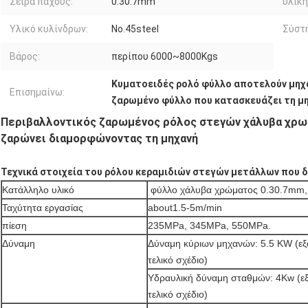
Σειρά πάχους:
0.30.7mm
υλική
Υλικό κυλίνδρων:
No.45steel
Σύστ
Βάρος:
περίπου 6000~8000Kgs
Κυματοειδές ρολό φύλλο αποτελούν μηχ
Επισημαίνω:
ζαρωμένο φύλλο που κατασκευάζει τη μ
Περιβαλλοντικός ζαρωμένος ρόλος στεγών χάλυβα χρω
ζαρώνει διαμορφώνοντας τη μηχανή
Τεχνικά στοιχεία του ρόλου κεραμιδιών στεγών μετάλλων που 
Κατάλληλο υλικό
φύλλο χάλυβα χρώματος 0.30.7mm,
Ταχύτητα εργασίας
about1.5-5m/min
πίεση
235MPa, 345MPa, 550MPa.
Δύναμη
Δύναμη κύριων μηχανών: 5.5 KW (εξ
τελικό σχέδιο)
Υδραυλική δύναμη σταθμών: 4Kw (εξ
τελικό σχέδιο)