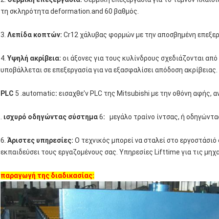
τη σκληρότητα deformation.and 60 βαθμός.
3.
Λεπίδα κοπτών:
Cr12 χάλυβας φορμών με την αποσβημένη επεξεργ
4.
Υψηλή ακρίβεια:
οι άξονες για τους κυλίνδρους σχεδιάζονται από 
υποβάλλεται σε επεξεργασία για να εξασφαλίσει απόδοση ακρίβειας.
PLC
5 .automatic
:
εισαχθε'ν PLC της Mitsubishi με την οθόνη αφής,
.
ισχυρό οδηγώντας σύστημα
6
:
μεγάλο τραίνο ίντσας, ή οδηγώντα
6.
Άριστες υπηρεσίες:
Ο τεχνικός μπορεί να σταλεί στο εργοστάσιό 
εκπαιδεύσει τους εργαζομένους σας. Υπηρεσίες Lifttime για τις μηχ
παραγωγή της διαδικασίας: