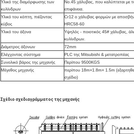
Υλικό της διαμόρφωσης των
No.45 χάλυβας, που καλύπτεται με τ
κυλίνδρων
επιφάνεια.
Υλικό του κόπτη, πιέζοντας
Cr12 ο χάλυβας φορμών με αποσβήνε
κύβος
HRC58-60
Υλικό του άξονα
Υψηλός - ποιοτικός 45# χάλυβας, ά
κυλίνδρων.
Διάμετρος άξονων
72mm
Ελέγχοντας σύστημα
PLC της Mitsubishi & μετατροπέας
Συνολικό βάρος της μηχανής
Περίπου 9500KGS
Μέγεθος μηχανής
περίπου 18m×1.8m× 1.5m (εξαρτηθεί
σχέδιο)
Σχέδιο σχεδιαγράμματος της μηχανής