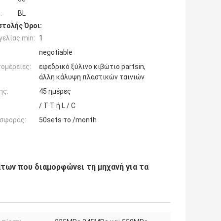
:
BL
τολής Όροι:
ελίας min:
1
negotiable
ομέρειες:
εφεδρικό ξύλινο κιβώτιο partsin,
άλλη κάλυψη πλαστικών ταινιών
ης:
45 ημέρες
/ T T ή L / C
σφοράς:
50sets το /month
των που διαμορφώνει τη μηχανή για τα