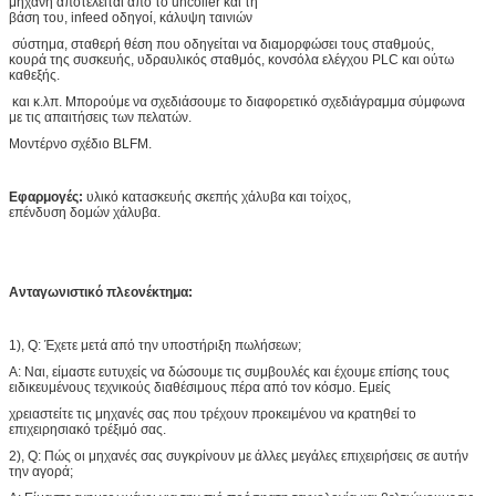
μηχανή αποτελείται από το uncoiler και τη
βάση του, infeed οδηγοί, κάλυψη ταινιών
σύστημα, σταθερή θέση που οδηγείται να διαμορφώσει τους σταθμούς,
κουρά της συσκευής, υδραυλικός σταθμός, κονσόλα ελέγχου PLC και ούτω
καθεξής.
και κ.λπ. Μπορούμε να σχεδιάσουμε το διαφορετικό σχεδιάγραμμα σύμφωνα
με τις απαιτήσεις των πελατών.
Μοντέρνο σχέδιο BLFM.
Εφαρμογές:
υλικό κατασκευής σκεπής χάλυβα και τοίχος,
επένδυση δομών χάλυβα.
Ανταγωνιστικό πλεονέκτημα:
1), Q: Έχετε μετά από την υποστήριξη πωλήσεων;
Α: Ναι, είμαστε ευτυχείς να δώσουμε τις συμβουλές και έχουμε επίσης τους
ειδικευμένους τεχνικούς διαθέσιμους πέρα από τον κόσμο. Εμείς
χρειαστείτε τις μηχανές σας που τρέχουν προκειμένου να κρατηθεί το
επιχειρησιακό τρέξιμό σας.
2), Q: Πώς οι μηχανές σας συγκρίνουν με άλλες μεγάλες επιχειρήσεις σε αυτήν
την αγορά;