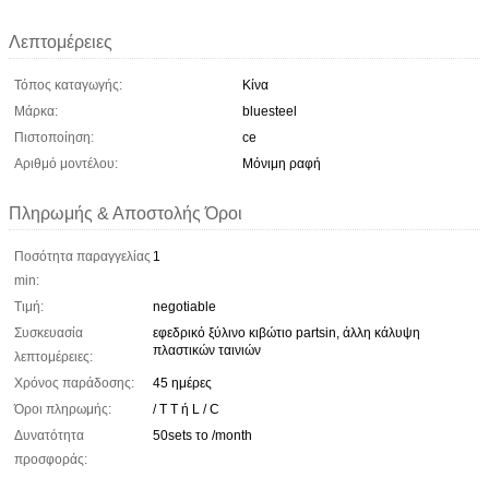
Λεπτομέρειες
Τόπος καταγωγής:
Κίνα
Μάρκα:
bluesteel
Πιστοποίηση:
ce
Αριθμό μοντέλου:
Μόνιμη ραφή
Πληρωμής & Αποστολής Όροι
Ποσότητα παραγγελίας
1
min:
Τιμή:
negotiable
Συσκευασία
εφεδρικό ξύλινο κιβώτιο partsin, άλλη κάλυψη
πλαστικών ταινιών
λεπτομέρειες:
Χρόνος παράδοσης:
45 ημέρες
Όροι πληρωμής:
/ T T ή L / C
Δυνατότητα
50sets το /month
προσφοράς: