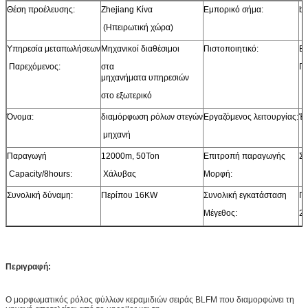
Θέση προέλευσης:
Zhejiang Κίνα
Εμπορικό σήμα:
bl
(Ηπειρωτική χώρα)
Υπηρεσία μεταπωλήσεων
Μηχανικοί διαθέσιμοι
Πιστοποιητικό:
B
Παρεχόμενος:
στα
Π
μηχανήματα υπηρεσιών
στο εξωτερικό
Όνομα:
διαμόρφωση ρόλων στεγών
Εργαζόμενος λειτουργίας:
Έ
μηχανή
Παραγωγή
12000m, 50Ton
Επιτροπή παραγωγής
Συ
Capacity/8hours:
Χάλυβας
Μορφή:
Συνολική δύναμη:
Περίπου 16KW
Συνολική εγκατάσταση
Π
Μέγεθος:
25
Περιγραφή:
Ο μορφωματικός ρόλος φύλλων κεραμιδιών σειράς BLFM που διαμορφώνει τη