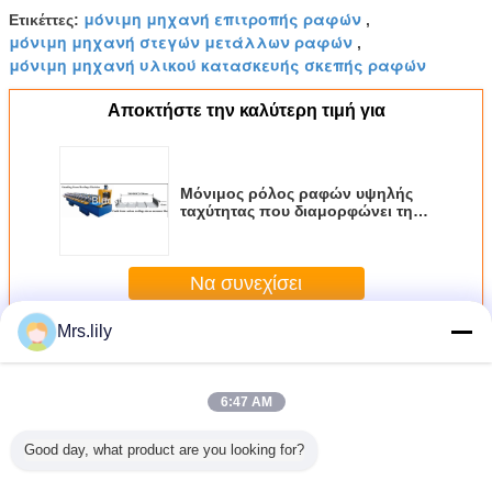
μόνιμη μηχανή επιτροπής ραφών
Ετικέττες:
,
μόνιμη μηχανή στεγών μετάλλων ραφών
,
μόνιμη μηχανή υλικού κατασκευής σκεπής ραφών
Αποκτήστε την καλύτερη τιμή για
Μόνιμος ρόλος ραφών υψηλής
ταχύτητας που διαμορφώνει τη
μηχανή για την κάμπτοντας
στέγη αργιλίου
Να συνεχίσει
Mrs.lily
Περισσότεροι
μόνιμος ρόλος ραφών που διαμορφώνει τη μηχανή
6:47 AM
Good day, what product are you looking for?
ανή
Μέγιστο 15m/min
Υδραυλική
45# μόνιμος
380V / 5