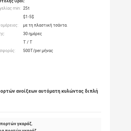
τολής Όροι:
ελίας min:
25t
$1-5$
ομέρειες:
με τη πλαστική τσάντα.
ης:
30 ημέρες
T / T
σφοράς:
500T/per μήνας
πορτών ανοίξεων αυτόματη κυλώντας διπλή
 πορτών γκαράζ
,
ια πορτών γκαράζ