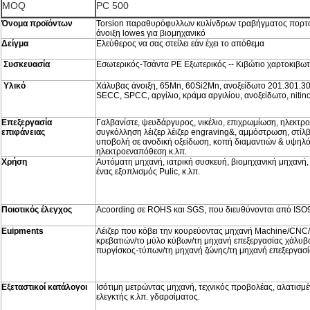
MOQ
PC 500
Όνομα προϊόντων
Torsion παραθυρόφυλλων κυλίνδρων τραβήγματος πορτ
άνοιξη lowes για βιομηχανικό
Δείγμα
Ελεύθερος να σας στείλει εάν έχει το απόθεμα
Συσκευασία
Εσωτερικός-Τσάντα PE Εξωτερικός -- Κιβώτιο χαρτοκιβωτ
Υλικό
Χάλυβας άνοιξη, 65Mn, 60Si2Mn, ανοξείδωτο 201.301.30
SECC, SPCC, αργίλιο, κράμα αργιλίου, ανοξείδωτο, nitinol
Επεξεργασία
Γαλβανίστε, ψευδάργυρος, νικέλιο, επιχρωμίωση, ηλεκτ
επιφάνειας
συγκόλληση λέιζερ λέιζερ engraving&, αμμόστρωση, στίλ
υποβολή σε ανοδική οξείδωση, κοπή διαμαντιών & υψηλό
ηλεκτροεναπόθεση κ.λπ.
Χρήση
Αυτόματη μηχανή, ιατρική συσκευή, βιομηχανική μηχανή, 
ένας εξοπλισμός Pulic, κ.λπ.
Ποιοτικός έλεγχος
Acoording σε ROHS και SGS, που διευθύνονται από ISO
Euipments
Λέιζερ που κόβει την κουρεύοντας μηχανή Machine/CNC/
κρεβατιών/το μύλο κύβων/τη μηχανή επεξεργασίας χάλυβ
πυργίσκος-τύπων/τη μηχανή ζώνης/τη μηχανή επεξεργασία
Εξεταστικοί κατάλογοι
Ισότιμη μετρώντας μηχανή, τεχνικός προβολέας, αλατισμ
ελεγκτής κ.λπ. γδαρσίματος.