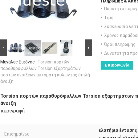
Πληρωμής & Αποσ
Ποσότητα παραγγ
Τιμή:
Συσκευασία λεπτ
Χρόνος παράδοσ
Όροι πληρωμής:
Δυνατότητα προ
Μεγάλες Εικόνας :
Torsion πορτών
Επικοινωνία
παραθυρόφυλλων Torsion εξαρτημάτων
πορτών ανοίξεων αυτόματη κυλώντας διπλή
άνοιξη
Torsion πορτών παραθυρόφυλλων Torsion εξαρτημάτων 
άνοιξη
περιγραφή
ελατήρια έντασης
Επισημαίνω:
τμηματικά ελατήρ