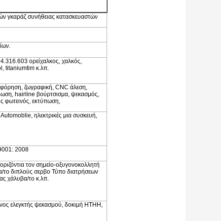
ών γκαράζ συνήθειας κατασκευαστών
ίων.
4.316.603 ορείχαλκος, χαλκός,
, titaniumtim κ.λπ.
ροφόρηση, ζωγραφική, CNC άλεση,
βωση, hairline βούρτσισμα, ψεκασμός,
ς φωτεινός, εκτύπωση,
Automoblie, ηλεκτρικές μια συσκευή,
9001: 2008
οριζόντια τον σημείο-οξυγονοκολλητή
α/το διπλούς σερβο Τύπο διατρήσεων
ς χάλυβα/το κ.λπ.
ένος ελεγκτής ψεκασμού, δοκιμή HTHH,