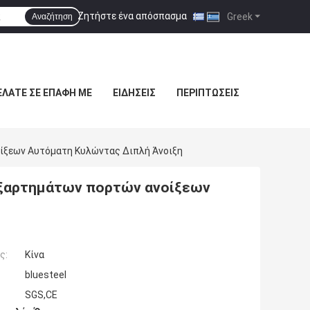
Ζητήστε ένα απόσπασμα
|
Greek
Αναζήτηση
ΕΛΆΤΕ ΣΕ ΕΠΑΦΉ ΜΕ
ΕΙΔΉΣΕΙΣ
ΠΕΡΙΠΤΏΣΕΙΣ
ίξεων Αυτόματη Κυλώντας Διπλή Άνοιξη
εξαρτημάτων πορτών ανοίξεων
ς:
Κίνα
bluesteel
SGS,CE