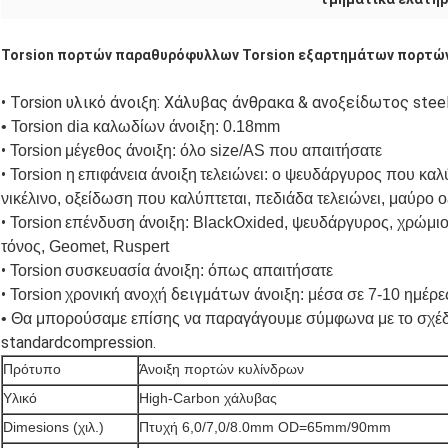
Torsion πορτών παραθυρόφυλλων Torsion εξαρτημάτων πορτών
• Torsion υλικό άνοιξη: Χάλυβας άνθρακα & ανοξείδωτος stee
•
Torsion
dia
καλωδίων
άνοιξη
: 0.18mm
•
Torsion
μέγεθος
άνοιξη
: όλο size/AS που απαιτήσατε
•
Torsion η
επιφάνεια
άνοιξη
τελειώνει: ο ψευδάργυρος που καλύ
νικέλινο, οξείδωση που καλύπτεται, πεδιάδα τελειώνει,
μαύρο ο
•
Torsion
επένδυση
άνοιξη
: BlackOxided, ψευδάργυρος, χρώμιο, 
τόνος, Geomet, Ruspert
•
Torsion
συσκευασία
άνοιξη
: όπως απαιτήσατε
•
δειγμάτων
Torsion
χρονική ανοχή
άνοιξη
: μέσα σε 7-10 ημέρε
•
Θα μπορούσαμε επίσης να παραγάγουμε σύμφωνα με το σχέδ
standardcompression
.
Πρότυπο
Άνοιξη πορτών κυλίνδρων
Υλικό
High-Carbon χάλυβας
Dimesions (χιλ.)
Πτυχή 6,0/7,0/8.0mm OD=65mm/90mm