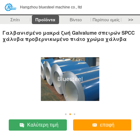
Hangzhou bluesteel machine co., ltd
Σπίτι
Προϊόντα
Βίντεο
Περίπου εμείς
>>
Γαλβανισμένο μακρά ζωή Galvalume σπειρών SPCC
χάλυβα προβερνικωμένο πιάτο χρώμα χάλυβα
Καλύτερη τιμή
επαφή