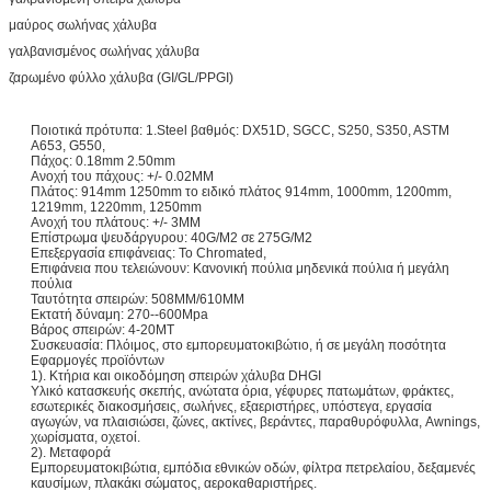
μαύρος σωλήνας χάλυβα
γαλβανισμένος σωλήνας χάλυβα
ζαρωμένο φύλλο χάλυβα (GI/GL/PPGI)
Ποιοτικά πρότυπα: 1.Steel βαθμός: DX51D, SGCC, S250, S350, ASTM
A653, G550,
Πάχος: 0.18mm 2.50mm
Ανοχή του πάχους: +/- 0.02MM
Πλάτος: 914mm 1250mm το ειδικό πλάτος 914mm, 1000mm, 1200mm,
1219mm, 1220mm, 1250mm
Ανοχή του πλάτους: +/- 3MM
Επίστρωμα ψευδάργυρου: 40G/M2 σε 275G/M2
Επεξεργασία επιφάνειας: Το Chromated,
Επιφάνεια που τελειώνουν: Κανονική πούλια μηδενικά πούλια ή μεγάλη
πούλια
Ταυτότητα σπειρών: 508MM/610MM
Εκτατή δύναμη: 270--600Mpa
Βάρος σπειρών: 4-20MT
Συσκευασία: Πλόιμος, στο εμπορευματοκιβώτιο, ή σε μεγάλη ποσότητα
Εφαρμογές προϊόντων
1). Κτήρια και οικοδόμηση σπειρών χάλυβα DHGI
Υλικό κατασκευής σκεπής, ανώτατα όρια, γέφυρες πατωμάτων, φράκτες,
εσωτερικές διακοσμήσεις, σωλήνες, εξαεριστήρες, υπόστεγα, εργασία
αγωγών, να πλαισιώσει, ζώνες, ακτίνες, βεράντες, παραθυρόφυλλα, Awnings,
χωρίσματα, οχετοί.
2). Μεταφορά
Εμπορευματοκιβώτια, εμπόδια εθνικών οδών, φίλτρα πετρελαίου, δεξαμενές
καυσίμων, πλακάκι σώματος, αεροκαθαριστήρες.