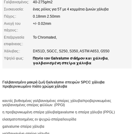
Γαλβανισμένος:
40-275g/m2
Συσκευασία:
ένας ρόλος για 5T με 4 κομμάτια ζωνών χάλυβα
Πάχος::
0.18mm 2.50mm
Ανοχή του
+/- 0.02mm
πάχους::
Επεξεργασία
Το Chromated,
επιφάνειας::
Χάλυβας::
DX51D, SGCC, S250, S350, ASTM A653, G550
Πηνίο του Galvalume σιδήρου και χάλυβα
Υψηλό φως:
,
γαλβανισμένη σπείρα χάλυβα
Γαλβανισμένο μακρά ζωή Galvalume σπειρών SPCC χάλυβα
προβερνικωμένο πιάτο χρώμα χάλυβα
καυτές βυθισμένες γαλβανισμένες σπείρες χάλυβα/προβερνικωμένες
γαλβανισμένες σπείρες φύλλων. (PPGI)
η προβερνικωμένη σπείρα χάλυβα/gavalume η σπείρα χάλυβα (PPGL)
ελασματοποιημένες εν ψυχρώ σπείρα/λουρίδα
galvalume σπείρα χάλυβα
γαλβανισμένη σπείρα χάλυβα